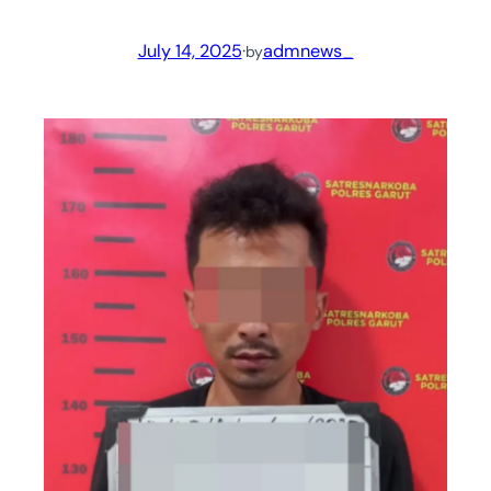
July 14, 2025
·
admnews_
by