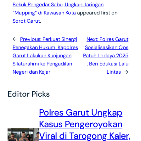
Bekuk Pengedar Sabu, Ungkap Jaringan
“Mapping” di Kawasan Kota
appeared first on
Sorot Garut
.
←
Previous:
Perkuat Sinergi
Next:
Polres Garut
Penegakan Hukum, Kapolres
Sosialisasikan Ops
Garut Lakukan Kunjungan
Patuh Lodaya 2025
Silaturahmi ke Pengadilan
: Beri Edukasi Lalu
Negeri dan Kejari
Lintas
→
Editor Picks
Polres Garut Ungkap
Kasus Pengeroyokan
Viral di Tarogong Kaler,