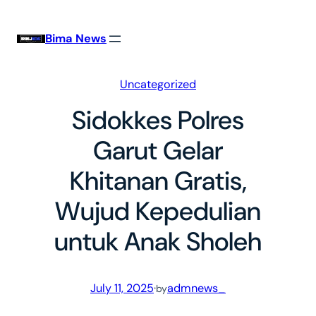
Skip
to
Bima News
content
Uncategorized
Sidokkes Polres
Garut Gelar
Khitanan Gratis,
Wujud Kepedulian
untuk Anak Sholeh
July 11, 2025
·
admnews_
by