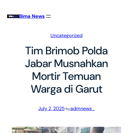
Skip
to
Bima News
content
Uncategorized
Tim Brimob Polda
Jabar Musnahkan
Mortir Temuan
Warga di Garut
July 2, 2025
·
admnews_
by