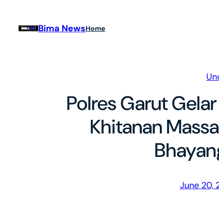
Skip
to
Bima News
Home
content
Un
Polres Garut Gelar
Khitanan Massa
Bhayan
June 20,