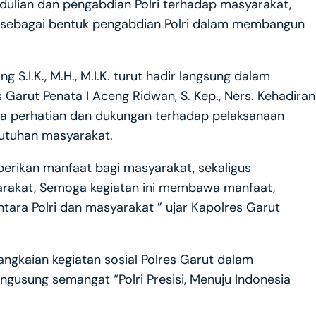
edulian dan pengabdian Polri terhadap masyarakat,
s sebagai bentuk pengabdian Polri dalam membangun
.I.K., M.H., M.I.K. turut hadir langsung dalam
s Garut Penata I Aceng Ridwan, S. Kep., Ners. Kehadiran
ta perhatian dan dukungan terhadap pelaksanaan
utuhan masyarakat.
mberikan manfaat bagi masyarakat, sekaligus
arakat, Semoga kegiatan ini membawa manfaat,
ara Polri dan masyarakat ” ujar Kapolres Garut
rangkaian kegiatan sosial Polres Garut dalam
usung semangat “Polri Presisi, Menuju Indonesia