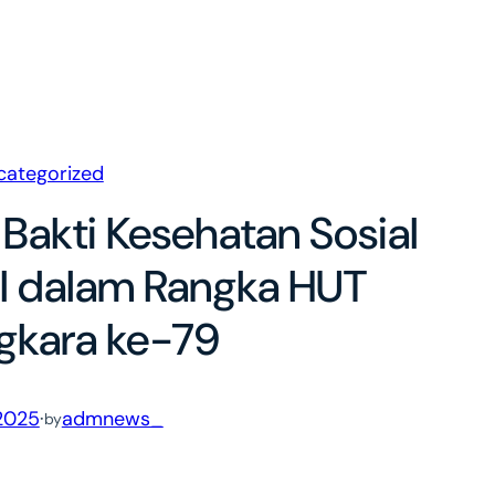
categorized
 Bakti Kesehatan Sosial
l dalam Rangka HUT
gkara ke-79
 2025
·
admnews_
by