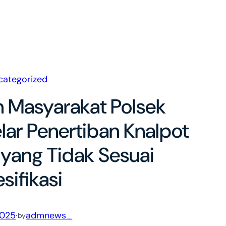
categorized
 Masyarakat Polsek
lar Penertiban Knalpot
yang Tidak Sesuai
sifikasi
2025
·
admnews_
by