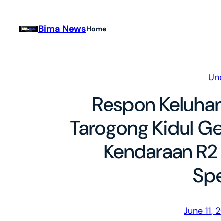
Skip
to
Bima News
Home
content
Un
Respon Keluhan
Tarogong Kidul Ge
Kendaraan R2 
Spe
June 11, 