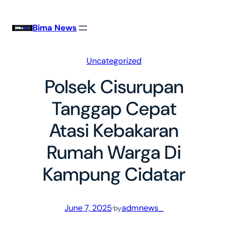
Skip
to
Bima News
content
Uncategorized
Polsek Cisurupan
Tanggap Cepat
Atasi Kebakaran
Rumah Warga Di
Kampung Cidatar
June 7, 2025
·
admnews_
by