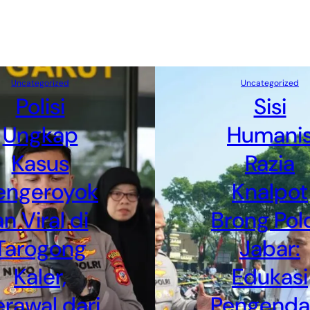
Uncategorized
Uncategorized
Polisi
Sisi
Ungkap
Humani
Kasus
Razia
engeroyok
Knalpot
an Viral di
Brong Pol
Tarogong
Jabar:
Kaler,
Edukasi
rawal dari
Pengenda