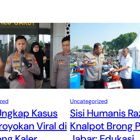
zed
Uncategorized
 Ungkap Kasus
Sisi Humanis Ra
oyokan Viral di
Knalpot Brong 
ng Kaler,
Jabar: Edukasi