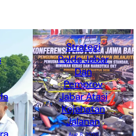
Uncategorized
Strategi
s
Polda Jabar
Dan
Pemprov
da
Jabar Atasi
Kejahatan
Jalanan
ra
Aug 8, 2026