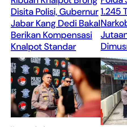
1.245 
Disita Polisi, Gubernur
Narkob
Jabar Kang Dedi Bakal
Jutaa
Berikan Kompensasi
Dimus
Knalpot Standar