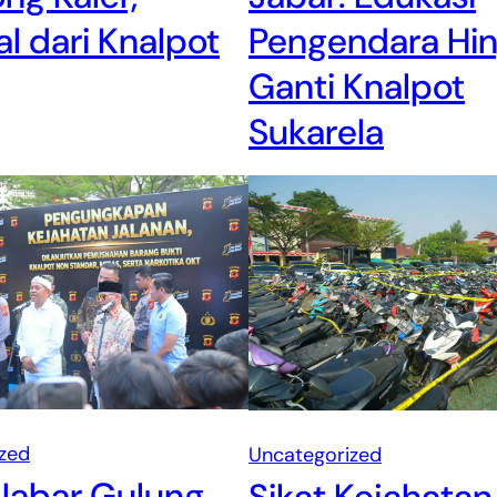
l dari Knalpot
Pengendara Hi
Ganti Knalpot
Sukarela
zed
Uncategorized
Jabar Gulung
Sikat Kejahatan