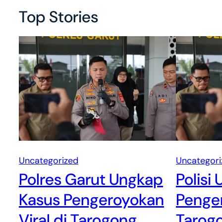
Top Stories
Uncategorized
Uncategori
Polres Garut Ungkap
Polisi
Kasus Pengeroyokan
Penger
Viral di Tarogong
Tarogo