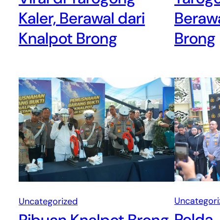
Kaler, Berawal dari
Berawa
Knalpot Brong
Brong
Uncategori
Uncategorized
Polda 
Ribuan Knalpot Brong