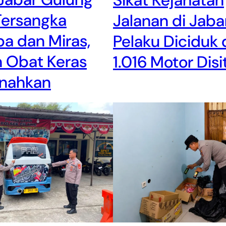
Tersangka
Jalanan di Jabar
a dan Miras,
Pelaku Diciduk
n Obat Keras
1.016 Motor Disi
nahkan