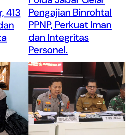
Pengajian Binrohtal
, 413
PPNP, Perkuat Iman
 dan
dan Integritas
ta
Personel.