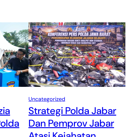
Uncategorized
zia
Strategi Polda Jabar
Polda
Dan Pemprov Jabar
Atasi Kejahatan