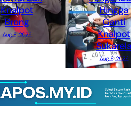
Knalpot
Hingga
Brong
Ganti
Knalpot
Aug 8, 2026
Sukarel
Aug 8, 2026