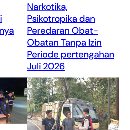
Narkotika,
i
Psikotropika dan
nya
Peredaran Obat-
Obatan Tanpa Izin
Periode pertengahan
Juli 2026