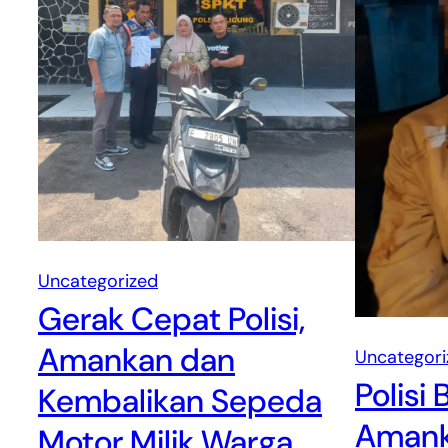
Uncategorized
Gerak Cepat Polisi,
Amankan dan
Uncategori
Polisi 
Kembalikan Sepeda
Amank
Motor Milik Warga