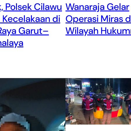
 Polsek Cilawu
Wanaraja Gelar
 Kecelakaan di
Operasi Miras d
Raya Garut–
Wilayah Hukum
malaya