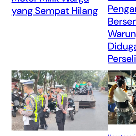
Pengan
yang Sempat Hilang
Bersen
Warun
Diduga
Persel