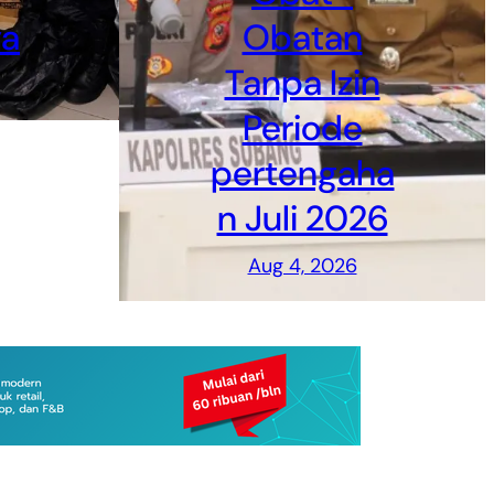
a
Obatan
Tanpa Izin
Periode
pertengaha
n Juli 2026
Aug 4, 2026