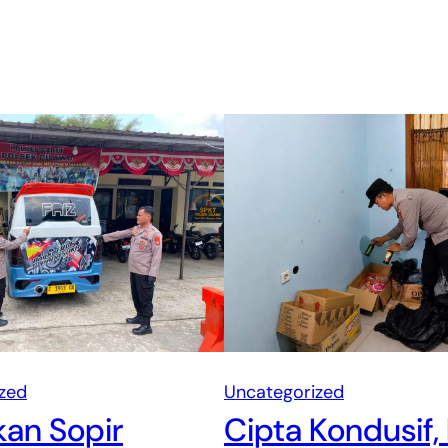
zed
Uncategorized
an Sopir
Cipta Kondusif,