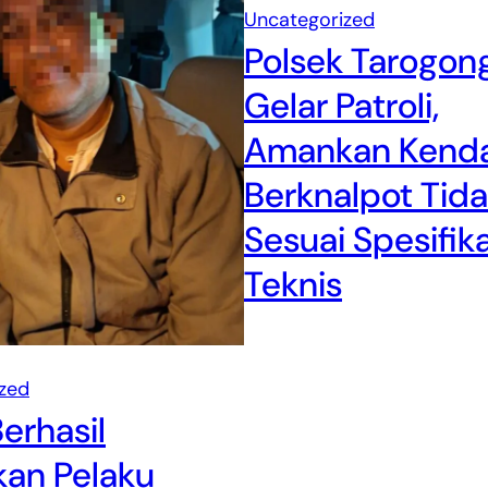
Uncategorized
Polsek Tarogong
Gelar Patroli,
Amankan Kend
Berknalpot Tid
Sesuai Spesifika
Teknis
zed
Berhasil
an Pelaku