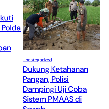
kuti
 Polda
apan
Uncategorized
Dukung Ketahanan
Pangan, Polisi
Dampingi Uji Coba
Sistem PMAAS di