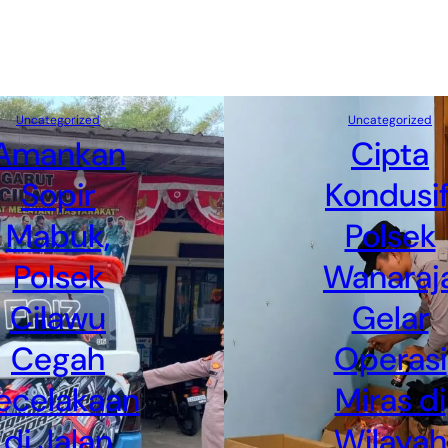
Uncategorized
Uncategorized
Amankan
Cipta
Sopir
Kondusif
Mabuk,
Polsek
Polsek
Wanaraj
Cilawu
Gelar
Cegah
Operasi
ecelakaan
Miras di
di Jalan
Wilayah