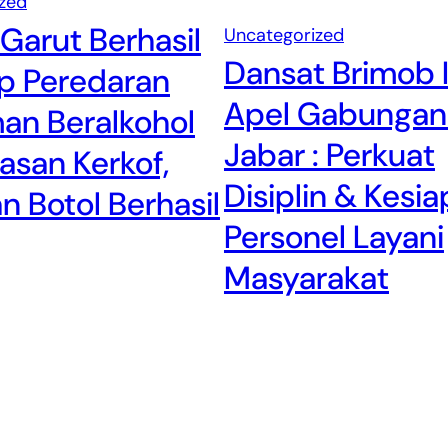
zed
 Garut Berhasil
Uncategorized
Dansat Brimob I
p Peredaran
Apel Gabungan
an Beralkohol
Jabar : Perkuat
asan Kerkof,
Disiplin & Kesi
n Botol Berhasil
Personel Layani
Masyarakat