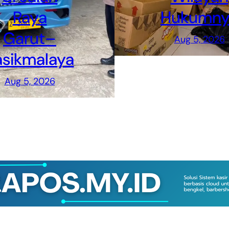
Raya
Hukumny
Garut–
Aug 5, 2026
asikmalaya
Aug 5, 2026