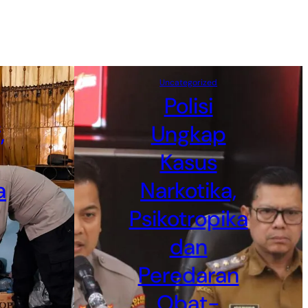
Uncategorized
Polisi
,
Ungkap
Kasus
a
Narkotika,
Psikotropika
dan
Peredaran
Obat-