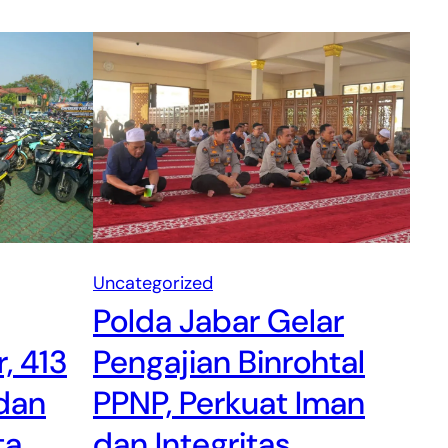
Uncategorized
Polda Jabar Gelar
Pengajian Binrohtal
, 413
PPNP, Perkuat Iman
 dan
dan Integritas
ta