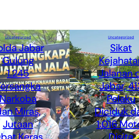
Uncategorized
Uncategorized
olda Jabar
Sikat
Gulung
Kejahata
1.245
Jalanan d
Tersangka
Jabar, 41
Narkoba
Pelaku
an Miras,
Diciduk d
Jutaan
1.016 Mot
bat Keras
Disita