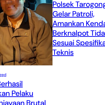
Polsek Tarogong
Gelar Patroli,
Amankan Kend
Berknalpot Tid
Sesuai Spesifika
Teknis
zed
Berhasil
an Pelaku
iayaan Brutal