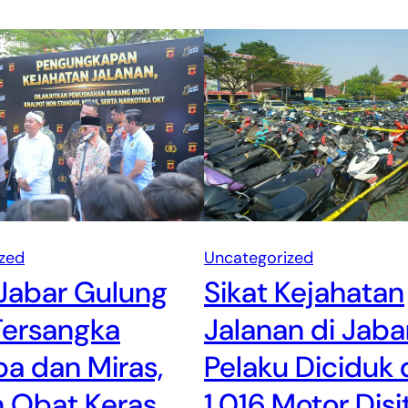
zed
Uncategorized
Jabar Gulung
Sikat Kejahatan
Tersangka
Jalanan di Jabar
a dan Miras,
Pelaku Diciduk
n Obat Keras
1.016 Motor Disi