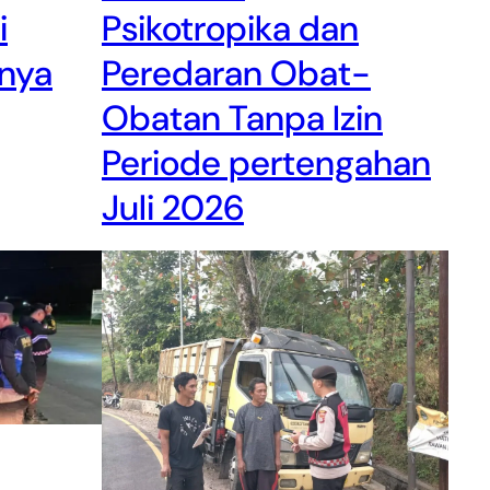
i
Psikotropika dan
nya
Peredaran Obat-
Obatan Tanpa Izin
Periode pertengahan
Juli 2026