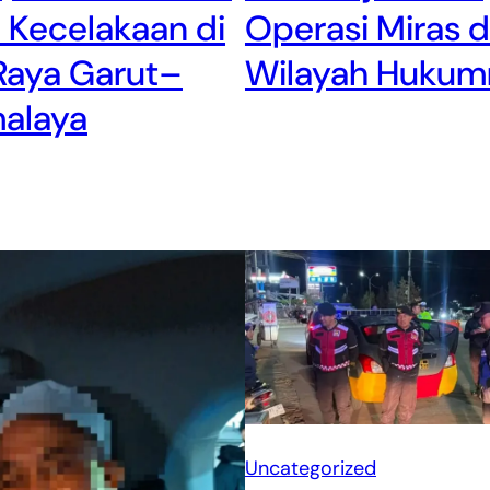
 Kecelakaan di
Operasi Miras d
Raya Garut–
Wilayah Hukum
malaya
Uncategorized