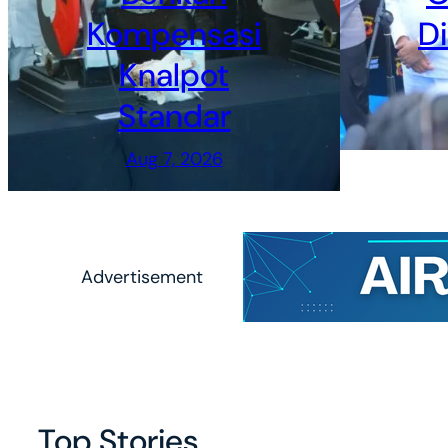
Kompensasi
D
Knalpot
Standar
Aug 7, 2026
Advertisement
Top Stories