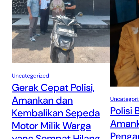
Uncategorized
Gerak Cepat Polisi,
Amankan dan
Uncategori
Polisi 
Kembalikan Sepeda
Amank
Motor Milik Warga
Pengan
yang Sempat Hilang