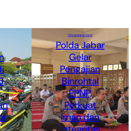
Uncategorized
Polda Jabar
n
Gelar
i
Pengajian
3
Binrohtal
PPNP,
an
Perkuat
or
Iman dan
Integritas