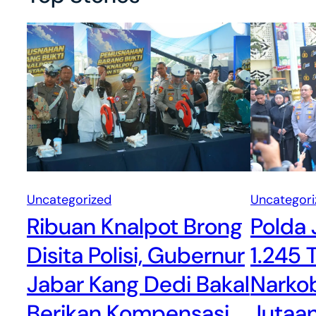
Uncategori
Uncategorized
Polda 
Ribuan Knalpot Brong
1.245 
Disita Polisi, Gubernur
Narkob
Jabar Kang Dedi Bakal
Jutaa
Berikan Kompensasi