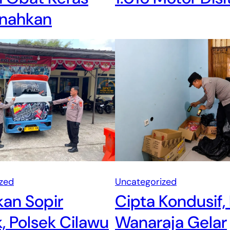
nahkan
zed
Uncategorized
an Sopir
Cipta Kondusif,
 Polsek Cilawu
Wanaraja Gelar