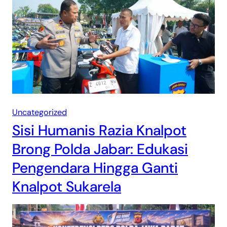
Uncategorized
Sisi Humanis Razia Knalpot
Brong Polda Jabar: Edukasi
Pengendara Hingga Ganti
Knalpot Sukarela