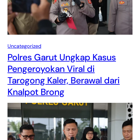
Uncategorized
Polres Garut Ungkap Kasus
Pengeroyokan Viral di
Tarogong Kaler, Berawal dari
Knalpot Brong