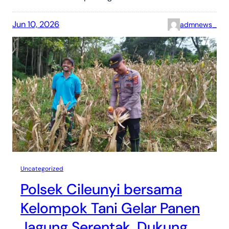
Jun 10, 2026
admnews_
Uncategorized
Polsek Cileunyi bersama
Kelompok Tani Gelar Panen
Jagung Serentak, Dukung