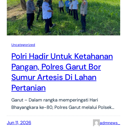
Uncategorized
Polri Hadir Untuk Ketahanan
Pangan, Polres Garut Bor
Sumur Artesis Di Lahan
Pertanian
Garut – Dalam rangka memperingati Hari
Bhayangkara ke-80, Polres Garut melalui Polsek…
Jun 11, 2026
admnews_