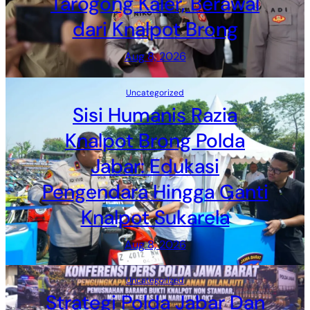
Tarogong Kaler, Berawal
dari Knalpot Brong
Aug 8, 2026
Uncategorized
Sisi Humanis Razia
Knalpot Brong Polda
Jabar: Edukasi
Pengendara Hingga Ganti
Knalpot Sukarela
Aug 8, 2026
Uncategorized
Strategi Polda Jabar Dan