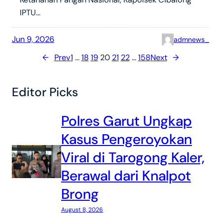
IPTU…
Jun 9, 2026
admnews_
←
Prev
1
…
18
19
20
21
22
…
158
Next
→
Editor Picks
Polres Garut Ungkap
Kasus Pengeroyokan
Viral di Tarogong Kaler,
Berawal dari Knalpot
Brong
August 8, 2026