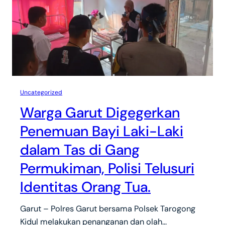
Uncategorized
Warga Garut Digegerkan
Penemuan Bayi Laki-Laki
dalam Tas di Gang
Permukiman, Polisi Telusuri
Identitas Orang Tua.
Garut – Polres Garut bersama Polsek Tarogong
Kidul melakukan penanganan dan olah…