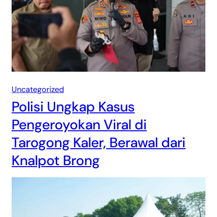
Uncategorized
Polisi Ungkap Kasus
Pengeroyokan Viral di
Tarogong Kaler, Berawal dari
Knalpot Brong