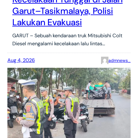
Garut–Tasikmalaya, Polisi
Lakukan Evakuasi
GARUT – Sebuah kendaraan truk Mitsubishi Colt
Diesel mengalami kecelakaan lalu lintas…
Aug 4, 2026
admnews_