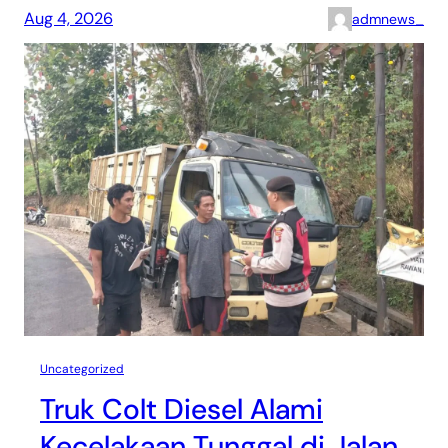
Aug 4, 2026
admnews_
Uncategorized
Truk Colt Diesel Alami
Kecelakaan Tunggal di Jalan