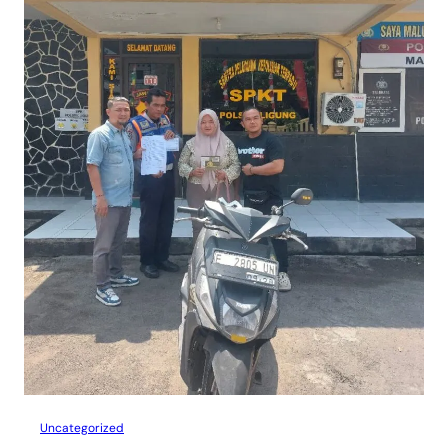
Uncategorized