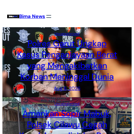
Skip
to
Bima News
content
Uncategorized
Polres Garut Ungkap
Kasus Penganiayaan Berat
yang Mengakibatkan
Korban Meninggal Dunia
Aug 6, 2026
Uncategorized
Amankan Sopir Mabuk,
Polsek Cilawu Cegah