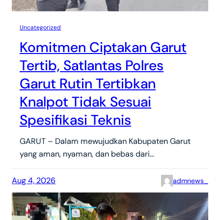
Uncategorized
Komitmen Ciptakan Garut
Tertib, Satlantas Polres
Garut Rutin Tertibkan
Knalpot Tidak Sesuai
Spesifikasi Teknis
GARUT – Dalam mewujudkan Kabupaten Garut
yang aman, nyaman, dan bebas dari…
Aug 4, 2026
admnews_