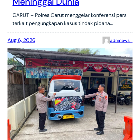
Meninggal Dunia
GARUT – Polres Garut menggelar konferensi pers
terkait pengungkapan kasus tindak pidana…
Aug 6, 2026
admnews_