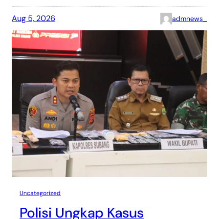
Aug 5, 2026
admnews_
Uncategorized
Polisi Ungkap Kasus