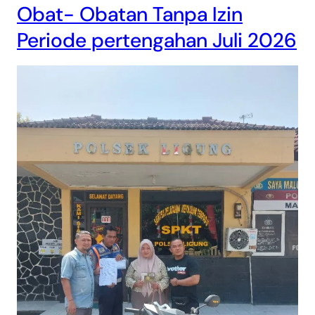
Obat- Obatan Tanpa Izin
Periode pertengahan Juli 2026