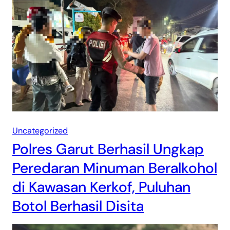
Uncategorized
Polres Garut Berhasil Ungkap
Peredaran Minuman Beralkohol
di Kawasan Kerkof, Puluhan
Botol Berhasil Disita