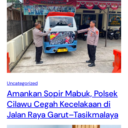
Uncategorized
Amankan Sopir Mabuk, Polsek
Cilawu Cegah Kecelakaan di
Jalan Raya Garut–Tasikmalaya