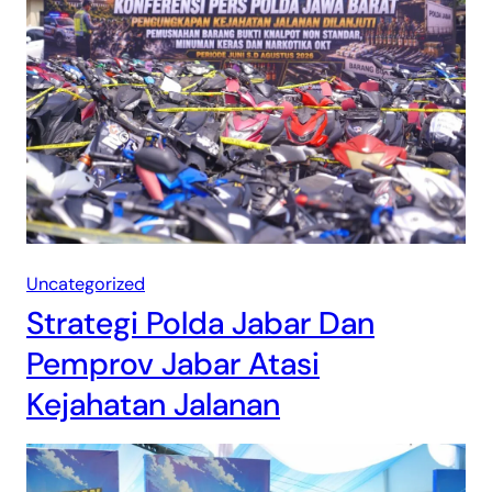
Uncategorized
Strategi Polda Jabar Dan
Pemprov Jabar Atasi
Kejahatan Jalanan