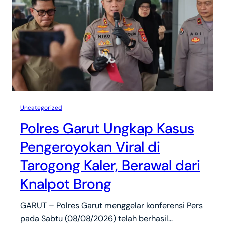
Uncategorized
Polres Garut Ungkap Kasus
Pengeroyokan Viral di
Tarogong Kaler, Berawal dari
Knalpot Brong
GARUT – Polres Garut menggelar konferensi Pers
pada Sabtu (08/08/2026) telah berhasil…