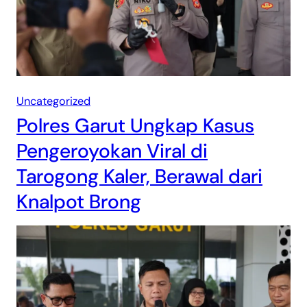
Uncategorized
Polres Garut Ungkap Kasus
Pengeroyokan Viral di
Tarogong Kaler, Berawal dari
Knalpot Brong