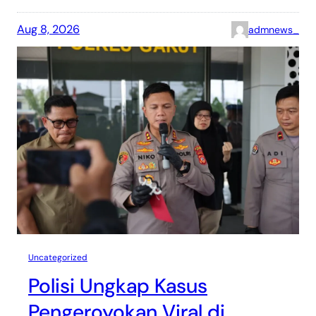
Aug 8, 2026
admnews_
Uncategorized
Polisi Ungkap Kasus
Pengeroyokan Viral di