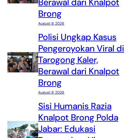
Berawal dari Knalpot
Brong
August 8, 2026
Polisi Ungkap Kasus
Pengeroyokan Viral di
Tarogong Kaler,
Berawal dari Knalpot
Brong
August 8, 2026
Sisi Humanis Razia
Knalpot Brong Polda
Jabar: Edukasi