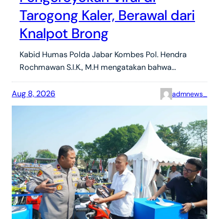
Tarogong Kaler, Berawal dari
Knalpot Brong
Kabid Humas Polda Jabar Kombes Pol. Hendra
Rochmawan S.I.K., M.H mengatakan bahwa…
Aug 8, 2026
admnews_