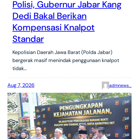
Polisi, Gubernur Jabar Kang
Dedi Bakal Berikan
Kompensasi Knalpot
Standar
Kepolisian Daerah Jawa Barat (Polda Jabar)
bergerak masif menindak penggunaan knalpot
tidak…
Aug 7, 2026
admnews_