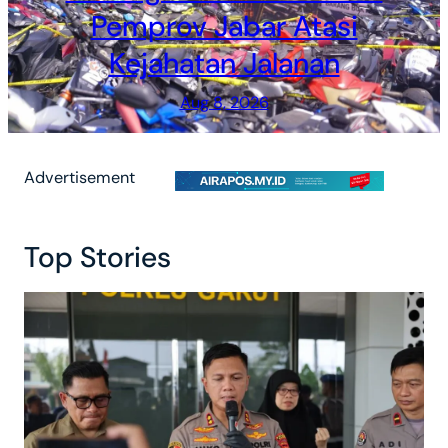
Pemprov Jabar Atasi
Kejahatan Jalanan
Aug 8, 2026
Advertisement
Top Stories