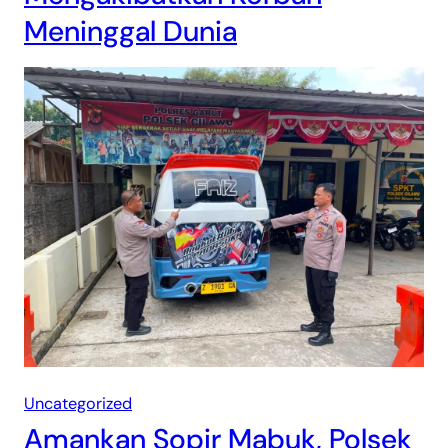
Meninggal Dunia
Uncategorized
Amankan Sopir Mabuk, Polsek