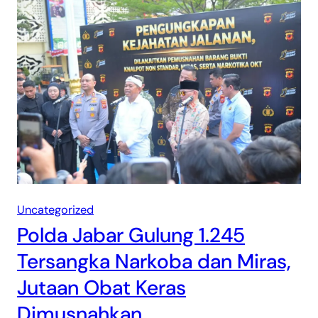
Uncategorized
Polda Jabar Gulung 1.245
Tersangka Narkoba dan Miras,
Jutaan Obat Keras
Dimusnahkan