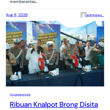
memberantas…
Aug 8, 2026
admnews_
Uncategorized
Ribuan Knalpot Brong Disita