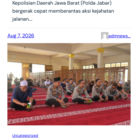
Kepolisian Daerah Jawa Barat (Polda Jabar)
bergerak cepat memberantas aksi kejahatan
jalanan.…
Aug 7, 2026
admnews_
Uncategorized