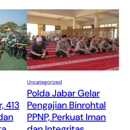
Uncategorized
Polda Jabar Gelar
Pengajian Binrohtal
, 413
PPNP, Perkuat Iman
 dan
dan Integritas
ta