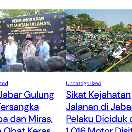
zed
Uncategorized
Jabar Gulung
Sikat Kejahatan
Tersangka
Jalanan di Jabar
a dan Miras,
Pelaku Diciduk
n Obat Keras
1.016 Motor Disi