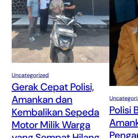
Uncategorized
Gerak Cepat Polisi,
Amankan dan
Uncategori
Polisi 
Kembalikan Sepeda
Amank
Motor Milik Warga
Pengan
yang Sempat Hilang