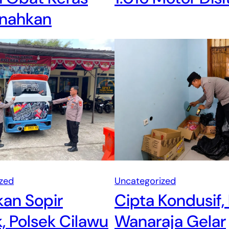
nahkan
zed
Uncategorized
an Sopir
Cipta Kondusif,
 Polsek Cilawu
Wanaraja Gelar