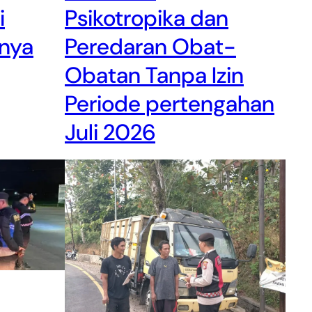
i
Psikotropika dan
nya
Peredaran Obat-
Obatan Tanpa Izin
Periode pertengahan
Juli 2026