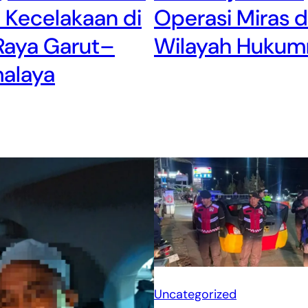
 Kecelakaan di
Operasi Miras d
Raya Garut–
Wilayah Hukum
malaya
Uncategorized