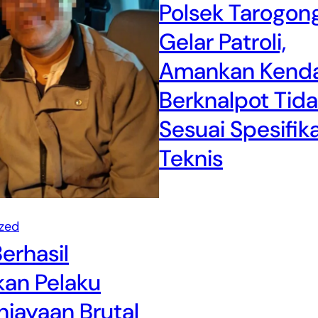
Polsek Tarogong
Gelar Patroli,
Amankan Kend
Berknalpot Tid
Sesuai Spesifika
Teknis
zed
Berhasil
an Pelaku
iayaan Brutal