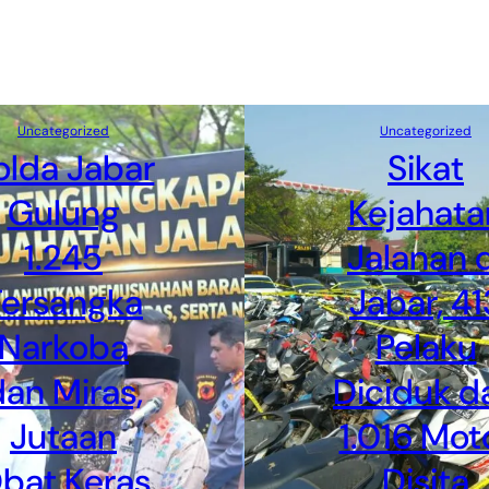
Uncategorized
Uncategorized
olda Jabar
Sikat
Gulung
Kejahata
1.245
Jalanan d
Tersangka
Jabar, 41
Narkoba
Pelaku
an Miras,
Diciduk d
Jutaan
1.016 Mot
bat Keras
Disita