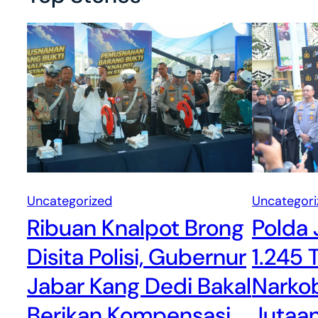
Uncategori
Uncategorized
Polda 
Ribuan Knalpot Brong
1.245 
Disita Polisi, Gubernur
Narkob
Jabar Kang Dedi Bakal
Jutaa
Berikan Kompensasi