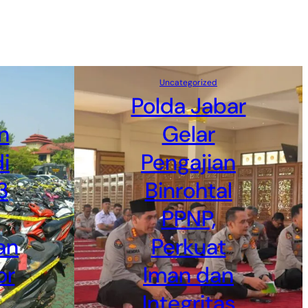
Uncategorized
Polda Jabar
n
Gelar
i
Pengajian
3
Binrohtal
PPNP,
an
Perkuat
or
Iman dan
Integritas