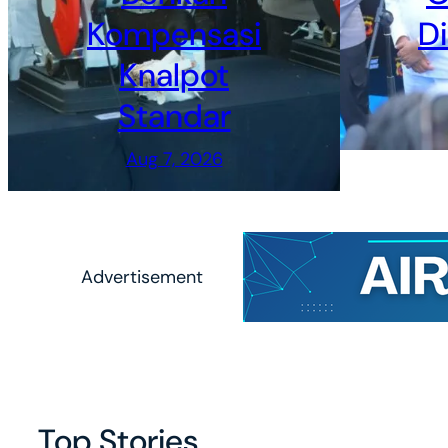
Kompensasi
D
Knalpot
Standar
Aug 7, 2026
Advertisement
Top Stories