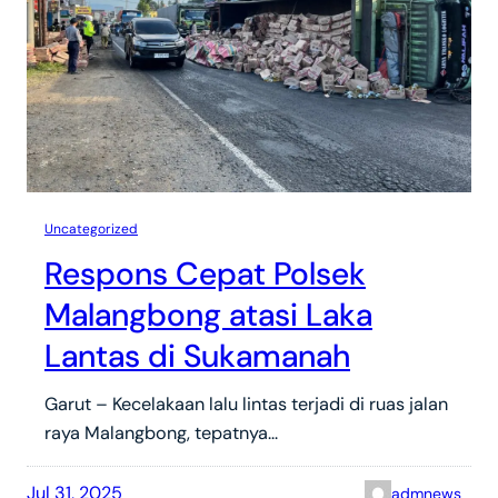
Uncategorized
Respons Cepat Polsek
Malangbong atasi Laka
Lantas di Sukamanah
Garut – Kecelakaan lalu lintas terjadi di ruas jalan
raya Malangbong, tepatnya…
Jul 31, 2025
admnews_