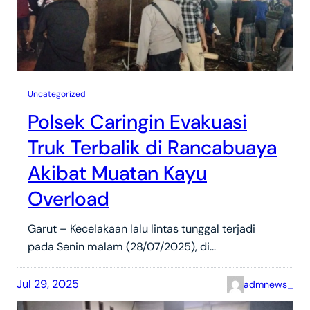
Uncategorized
Polsek Caringin Evakuasi
Truk Terbalik di Rancabuaya
Akibat Muatan Kayu
Overload
Garut – Kecelakaan lalu lintas tunggal terjadi
pada Senin malam (28/07/2025), di…
Jul 29, 2025
admnews_